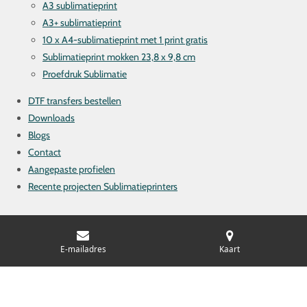
A3 sublimatieprint
A3+ sublimatieprint
10 x A4-sublimatieprint met 1 print gratis
Sublimatieprint mokken 23,8 x 9,8 cm
Proefdruk Sublimatie
DTF transfers bestellen
Downloads
Blogs
Contact
Aangepaste profielen
Recente projecten Sublimatieprinters
F
L
E-mailadres
Kaart
a
i
© 2020 sublimatieprint.nl is onderdeel van KLEURPROFIEL.COM
c
n
en IMPROVE COLORMANAGEMENT
e
k
b
e
o
d