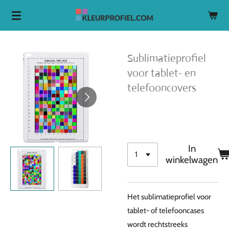
Ga
direct
naar
de
Sublimatieprofiel
hoofdinhoud
voor tablet- en
telefooncovers
€ 69,95
In
winkelwagen
Het sublimatieprofiel voor
tablet- of telefooncases
wordt rechtstreeks