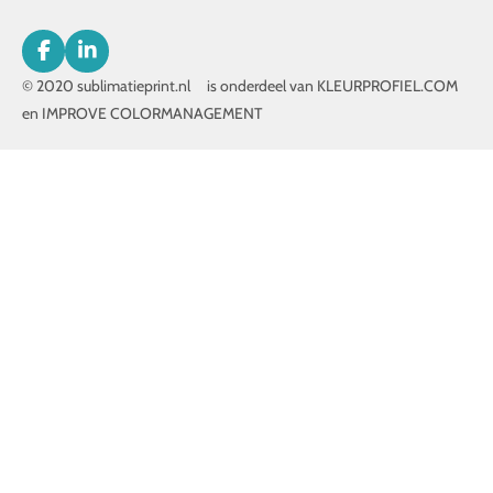
F
L
a
i
© 2020 sublimatieprint.nl is onderdeel van KLEURPROFIEL.COM
c
n
en IMPROVE COLORMANAGEMENT
e
k
b
e
o
d
o
I
k
n