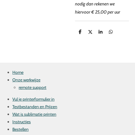
nodig dan rekenen we
hiervoor € 25,00 per uur
D
D
S
D
e
e
h
e
l
e
a
l
e
l
r
e
n
e
n
Home
Onze werkwijze
remote support
Vul je printerformulier in
Testbestanden en Prijzen
Wat is sublimatie printen
Instructies
Bestellen